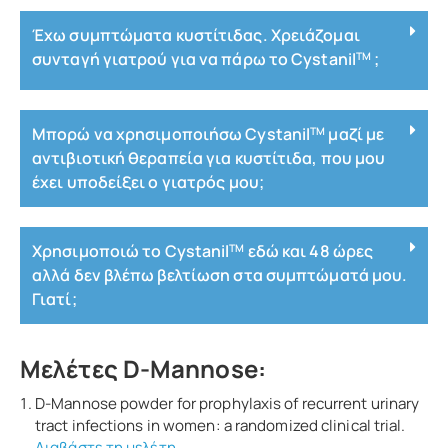
Έχω συμπτώματα κυστίτιδας. Χρειάζομαι
συνταγή γιατρού για να πάρω το Cystanil
;
TM
Μπορώ να χρησιμοποιήσω Cystanil
μαζί με
TM
αντιβιοτική θεραπεία για κυστίτιδα, που μου
έχει υποδείξει ο γιατρός μου;
Χρησιμοποιώ το Cystanil
εδώ και 48 ώρες
TM
αλλά δεν βλέπω βελτίωση στα συμπτώματά μου.
Γιατί;
Μελέτες D-Mannose:
D-Mannose powder for prophylaxis of recurrent urinary
tract infections in women: a randomized clinical trial.
Διαβάστε τη μελέτη.