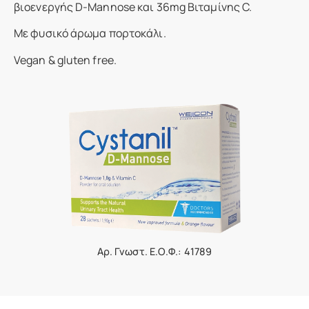
βιοενεργής D-Mannose και 36mg Βιταμίνης C.
Με φυσικό άρωμα πορτοκάλι.
Vegan & gluten free.
Αρ. Γνωστ. Ε.Ο.Φ.: 41789