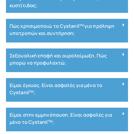
κυστίτιδας;
Πώς χρησιμοποιώ το Cystanil
για πρόληψη
TM
υποτροπών και συντήρηση;
Σεξουαλική επαφή και ουρολοίμωξη. Πώς
μπορώ να προφυλαχτώ;
Είμαι έγκυος. Είναι ασφαλές για μένα το
Cystanil
;
TM
Είμαι στην εμμηνόπαυση. Είναι ασφαλές για
μένα το Cystanil
;
TM